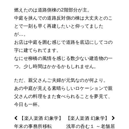
燃えたのは道路側棟の2階部分が主。
中庭を挟んでの道路反対側の棟は大丈夫とのこ
とで一刻も早く再建したいと仰ってました
が…。
お店は中庭を囲む感じで道路を底辺にしてコの
字に建てられてます。
なにせ柳橋の風情を感じる数少ない建造物の一
つ。少し時間はかかるかもしれません。
ただ、親父さんご夫婦が元気なのが何より。
あの中庭が見える素晴らしいロケーションで親
父さんの料理をまた食べられることを夢見て、
今日も一杯。
【楽人楽酒 幻象学】
【楽人楽酒 幻象学】
年末の事務所移転
浅草の呑む１ ～老舗居