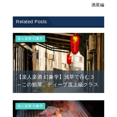
酒屋編
Related Posts
楽人楽酒 幻象学
【楽人楽酒 幻象学】浅草で呑む３
～この鮨屋、ディープ度上級クラス
楽人楽酒 幻象学