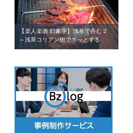
【楽人楽酒 幻象学】浅草で呑む２
～浅草コリアン街でホッとする