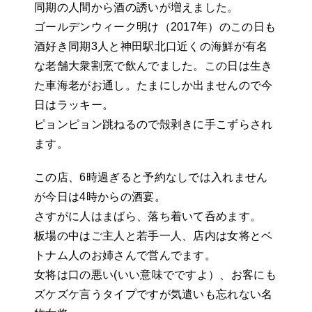
同期の人間から酒の誘いが増えました。
ゴールデンウィーク明け（2017年）のこの日も
酒好き同期3人と神田駅北口近くの海鮮が有名
な老舗大衆割烹で飲んでました。この日は生き
た車海老がお通し。たまにしか出ませんので今
日はラッキー。
ピョンピョン跳ねるので殻剥きに手こずらされ
ます。
この店、6時過ぎると予約なしでは入れません
が今日は4時からの酒宴。
さすがに人はまばら、落ち着いて呑めます。
板場の中はご主人と若手一人、店内は女将とベ
トナム人のお姉さんで営んでます。
女将は口の悪い(いい意味でですよ）、お客にも
ズケズケ言うタイプですが気遣いも忘れない名