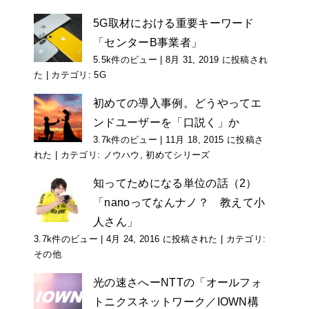
5G取材における重要キーワード
「センターB事業者」
5.5k件のビュー
|
8月 31, 2019 に投稿され
た
|
カテゴリ:
5G
初めての導入事例。どうやってエ
ンドユーザーを「口説く」か
3.7k件のビュー
|
11月 18, 2015 に投稿さ
れた
|
カテゴリ:
ノウハウ
,
初めてシリーズ
知ってためになる単位の話（2）
「nanoってなんナノ？ 教えて小
人さん」
3.7k件のビュー
|
4月 24, 2016 に投稿された
|
カテゴリ:
その他
光の速さへーNTTの「オールフォ
トニクスネットワーク／IOWN構