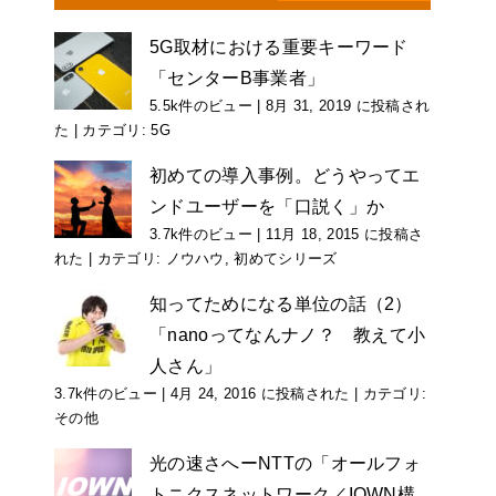
5G取材における重要キーワード
「センターB事業者」
5.5k件のビュー
|
8月 31, 2019 に投稿され
た
|
カテゴリ:
5G
初めての導入事例。どうやってエ
ンドユーザーを「口説く」か
3.7k件のビュー
|
11月 18, 2015 に投稿さ
れた
|
カテゴリ:
ノウハウ
,
初めてシリーズ
知ってためになる単位の話（2）
「nanoってなんナノ？ 教えて小
人さん」
3.7k件のビュー
|
4月 24, 2016 に投稿された
|
カテゴリ:
その他
光の速さへーNTTの「オールフォ
トニクスネットワーク／IOWN構