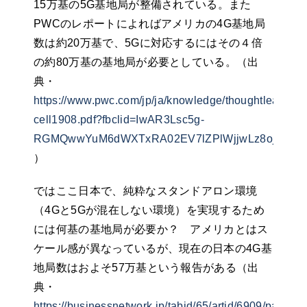
15万基の5G基地局が整備されている。また
PWCのレポートによればアメリカの4G基地局
数は約20万基で、5Gに対応するにはその４倍
の約80万基の基地局が必要としている。（出
典・
https://www.pwc.com/jp/ja/knowledge/thoughtleadersh
cell1908.pdf?fbclid=IwAR3Lsc5g-
RGMQwwYuM6dWXTxRA02EV7lZPlWjjwLz8ojSIKkh
）
ではここ日本で、純粋なスタンドアロン環境
（4Gと5Gが混在しない環境）を実現するため
には何基の基地局が必要か？ アメリカとはス
ケール感が異なっているが、現在の日本の4G基
地局数はおよそ57万基という報告がある（出
典・
https://businessnetwork.jp/tabid/65/artid/6909/page/1