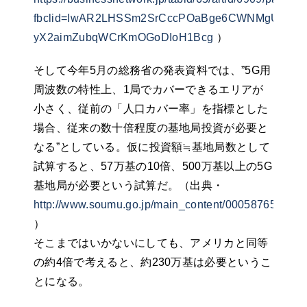
fbclid=IwAR2LHSSm2SrCccPOaBge6CWNMgUPE6g
yX2aimZubqWCrKmOGoDIoH1Bcg
）
そして今年5月の総務省の発表資料では、”5G用
周波数の特性上、1局でカバーできるエリアが
小さく、従前の「人口カバー率」を指標とした
場合、従来の数十倍程度の基地局投資が必要と
なる”としている。仮に投資額≒基地局数として
試算すると、57万基の10倍、500万基以上の5G
基地局が必要という試算だ。（出典・
http://www.soumu.go.jp/main_content/000587659.pdf
）
そこまではいかないにしても、アメリカと同等
の約4倍で考えると、約230万基は必要というこ
とになる。