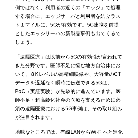
側ではなく、利用者の近くの「エッジ」で処理
する場合に、エッジサーバと利用者を結ぶラス
ト１マイルに、5Gが有効です。5G連携を前提
としたエッジサーバの新製品事例も出てくるで
しょう。
「遠隔医療」は以前から5Gの有効性が言われて
きた分野です。医師不足に悩む地方自治体にお
いて、８Kレベルの高精細映像や、大容量のCT
データを遅延なく瞬時に伝送できる5Gは、
PoC（実証実験）が先駆的に進んでいます。医
師不足・超高齢化社会の医療を支えるために必
須の遠隔医療における5G事例は、その取り組み
が注目されます。
地味なところでは、有線LANからWi-Fiへと進化