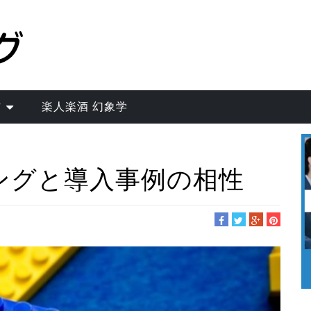
作
楽人楽酒 幻象学
ングと導入事例の相性