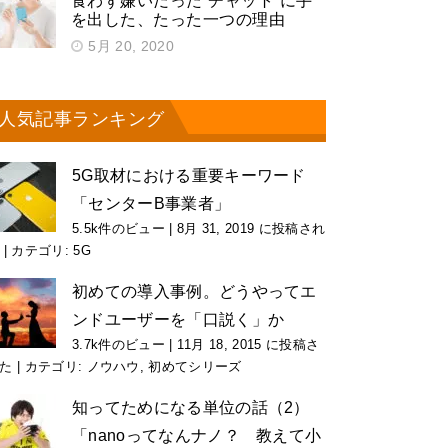
食わず嫌いだった“チャット”に手
を出した、たった一つの理由
5月 20, 2020
人気記事ランキング
5G取材における重要キーワード
「センターB事業者」
5.5k件のビュー
|
8月 31, 2019 に投稿され
|
カテゴリ:
5G
初めての導入事例。どうやってエ
ンドユーザーを「口説く」か
3.7k件のビュー
|
11月 18, 2015 に投稿さ
た
|
カテゴリ:
ノウハウ
,
初めてシリーズ
知ってためになる単位の話（2）
「nanoってなんナノ？ 教えて小