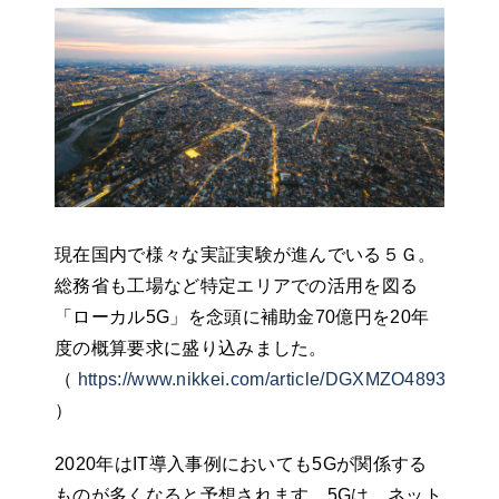
現在国内で様々な実証実験が進んでいる５Ｇ。
総務省も工場など特定エリアでの活用を図る
「ローカル5G」を念頭に補助金70億円を20年
度の概算要求に盛り込みました。
（
https://www.nikkei.com/article/DGXMZO4893046
）
2020年はIT導入事例においても5Gが関係する
ものが多くなると予想されます。5Gは、ネット