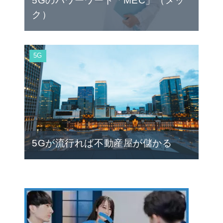
5Gのパワーワード「MEC」（メッ
ク）
5G
5Gが流行れば不動産屋が儲かる