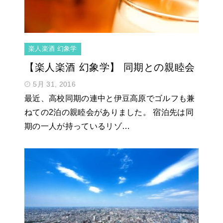
楽人楽酒 幻象学
【楽人楽酒 幻象学】 同期との親睦会
5月 31, 2016
最近、高校同期の連中と伊豆高原でゴルフも兼
ねての2泊の親睦会がありました。 宿泊先は同
期の一人が持っているリゾ…