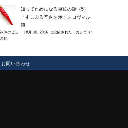
知ってためになる単位の話（5）
「すこぶる辛さを示すスコヴィル
値」
.9k件のビュー
|
8月 10, 2016 に投稿された
|
カテゴリ:
の他
お問い合わせ