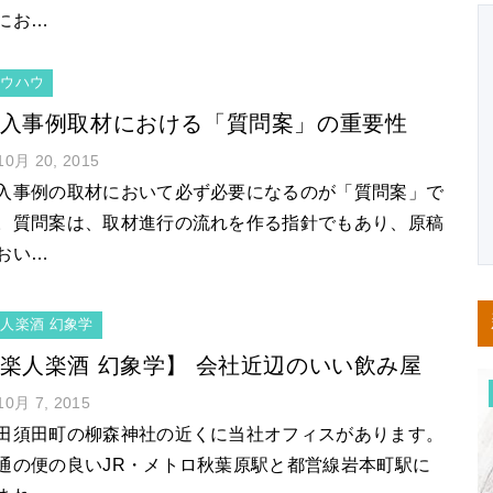
にお…
ノウハウ
入事例取材における「質問案」の重要性
10月 20, 2015
入事例の取材において必ず必要になるのが「質問案」で
。質問案は、取材進行の流れを作る指針でもあり、原稿
おい…
人楽酒 幻象学
楽人楽酒 幻象学】 会社近辺のいい飲み屋
10月 7, 2015
田須田町の柳森神社の近くに当社オフィスがあります。
通の便の良いJR・メトロ秋葉原駅と都営線岩本町駅に