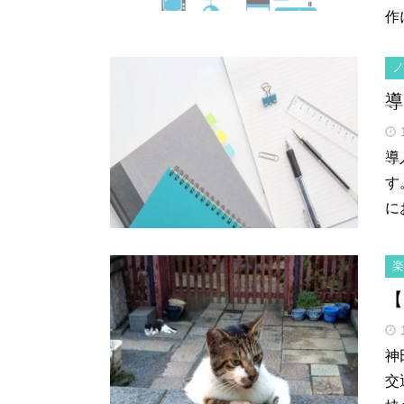
作
導
導
す
に
楽
【
神
交