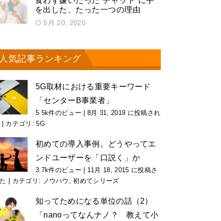
食わず嫌いだった“チャット”に手
を出した、たった一つの理由
5月 20, 2020
人気記事ランキング
5G取材における重要キーワード
「センターB事業者」
5.5k件のビュー
|
8月 31, 2019 に投稿され
|
カテゴリ:
5G
初めての導入事例。どうやってエ
ンドユーザーを「口説く」か
3.7k件のビュー
|
11月 18, 2015 に投稿さ
た
|
カテゴリ:
ノウハウ
,
初めてシリーズ
知ってためになる単位の話（2）
「nanoってなんナノ？ 教えて小