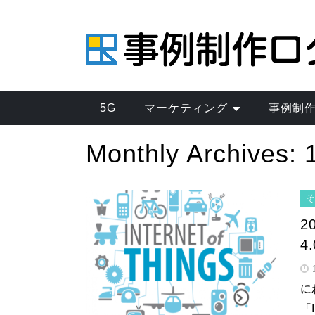
5G
マーケティング
事例制
Monthly Archives:
2
4
に
「