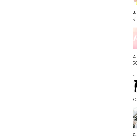
3
そ
2
5
た
た