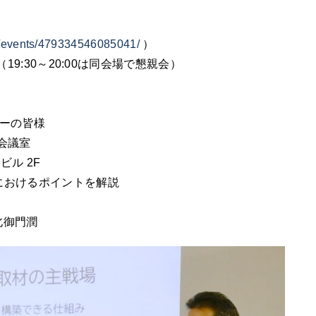
m/events/479334546085041/
）
30（19:30～20:00は同会場で懇親会）
ターの皆様
会議室
ビル 2F
におけるポイントを解説
北御門潤