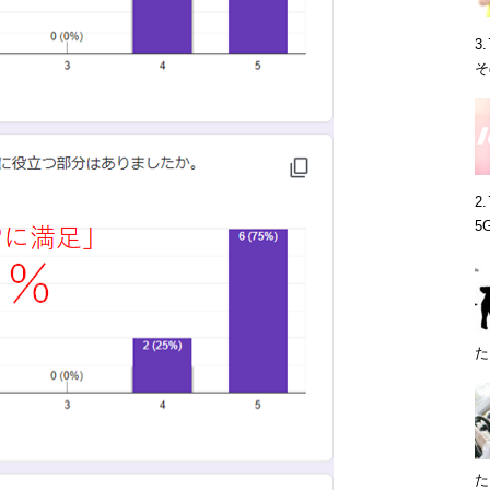
3
そ
2
5
た
た