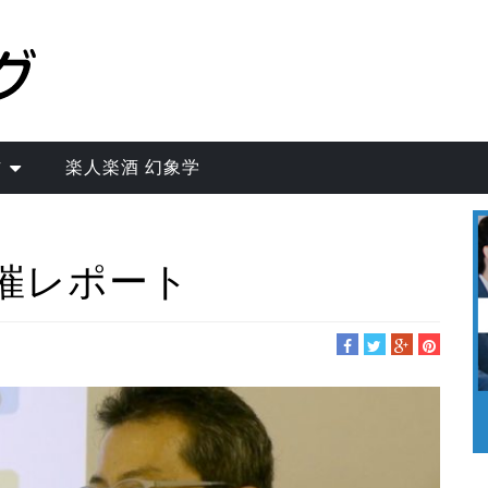
作
楽人楽酒 幻象学
催レポート