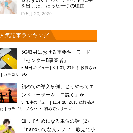
食わず嫌いだった“チャット”に手
を出した、たった一つの理由
5月 20, 2020
人気記事ランキング
5G取材における重要キーワード
「センターB事業者」
5.5k件のビュー
|
8月 31, 2019 に投稿され
|
カテゴリ:
5G
初めての導入事例。どうやってエ
ンドユーザーを「口説く」か
3.7k件のビュー
|
11月 18, 2015 に投稿さ
た
|
カテゴリ:
ノウハウ
,
初めてシリーズ
知ってためになる単位の話（2）
「nanoってなんナノ？ 教えて小