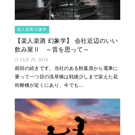
楽人楽酒 幻象学
【楽人楽酒 幻象学】 会社近辺のいい
飲み屋Ⅱ ～昔を思って～
11月 25, 2015
前回の続きです。当社のある秋葉原から電車に
乗って一つ目の浅草橋は戦後少しまで栄えた花
街柳橋が近くにあり、今でも…